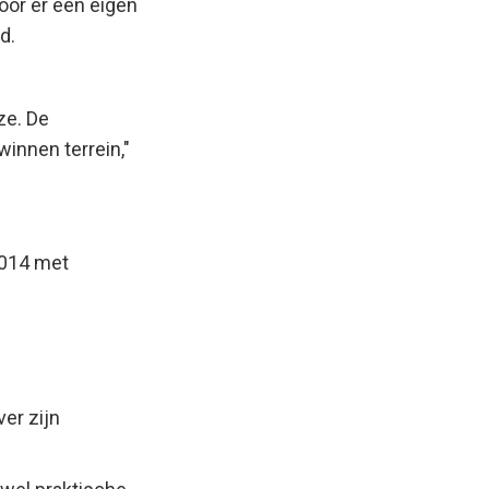
oor er een eigen
d.
ze. De
winnen terrein,"
2014 met
ver zijn