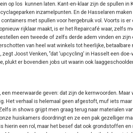
in op los kunnen laten. Kant-en-klaar zijn de spullen in 
recyclageparken inzamelpunten. En de Hasselaren maken e
containers met spullen voor hergebruik vol. Voorts is er
pnieuw rijklaar maakt, is er het Repaircafé waar, zelfs m
oestellen een tweede of zelfs derde adem vinden en zijn 
schotten van heel wat winkels tot heerlijke, betaalbare 
 zegt Joost Venken, "dat 'upcycling' in Hasselt een doe-
ie, plukt er bovendien jobs uit waarin ook laaggeschoold
, een meerwaarde geven: dat zijn de kernwoorden. Maa
tig. Het verhaal is helemaal geen afgestoft, muf iets maar
. Zelfs in shows grijpt men graag terug naar materialen van
n onze huiskamers doordringt en ze een pak gezelliger m
sis hierin een rol, maar het besef dat ook grondstoffen en