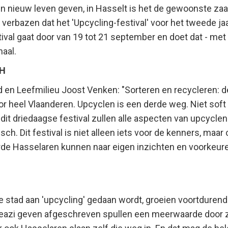
 nieuw leven geven, in Hasselt is het de gewoonste zaa
erbazen dat het 'Upcycling-festival' voor het tweede jaar
tival gaat door van 19 tot 21 september en doet dat - met
naal.
CH
en Leefmilieu Joost Venken: "Sorteren en recycleren: 
or heel Vlaanderen. Upcyclen is een derde weg. Niet soft 
 dit driedaagse festival zullen alle aspecten van upcycl
ch. Dit festival is niet alleen iets voor de kenners, maar
erde Hasselaren kunnen naar eigen inzichten en voorkeu
e stad aan 'upcycling' gedaan wordt, groeien voortdurend 
Creazi geven afgeschreven spullen een meerwaarde door 