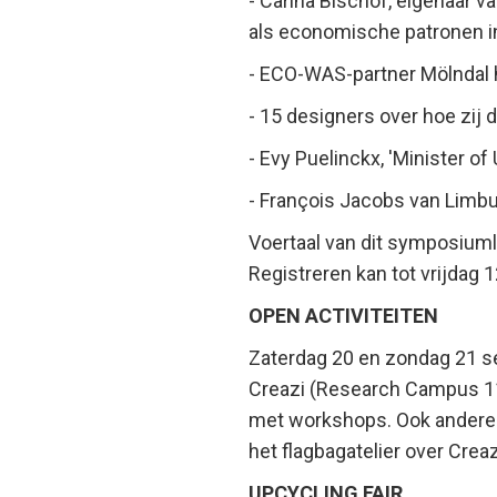
- Carina Bischof, eigenaar v
als economische patronen in
- ECO-WAS-partner Mölndal he
- 15 designers over hoe zij 
- Evy Puelinckx, 'Minister of
- François Jacobs van Limb
Voertaal van dit symposiumlu
Registreren kan tot vrijdag
OPEN ACTIVITEITEN
Zaterdag 20 en zondag 21 se
Creazi (Research Campus 11)
met workshops. Ook andere 
het flagbagatelier over Crea
UPCYCLING FAIR