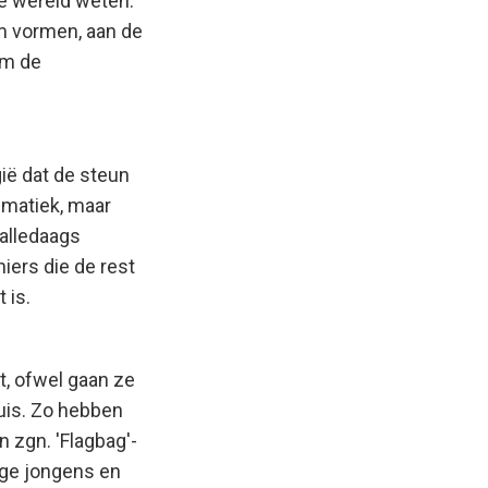
le wereld weten.
m vormen, aan de
om de
gië dat de steun
ematiek, maar
alledaags
iers die de rest
 is.
t, ofwel gaan ze
huis. Zo hebben
 zgn. 'Flagbag'-
ige jongens en