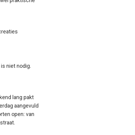
owel praktische
creaties
is niet nodig.
kend lang pakt
terdag aangevuld
rten open: van
straat.