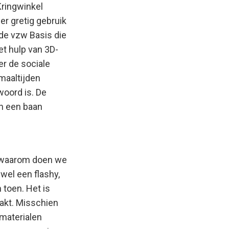
Kringwinkel
r gretig gebruik
 de vzw Basis die
et hulp van 3D-
er de sociale
maaltijden
woord is. De
en een baan
r waarom doen we
 wel een flashy,
 toen. Het is
aakt. Misschien
 materialen