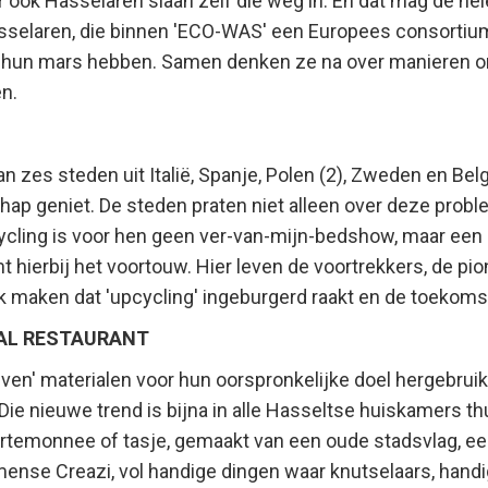
r ook Hasselaren slaan zelf die weg in. En dat mag de he
asselaren, die binnen 'ECO-WAS' een Europees consortiu
in hun mars hebben. Samen denken ze na over manieren 
en.
 zes steden uit Italië, Spanje, Polen (2), Zweden en Bel
p geniet. De steden praten niet alleen over deze probl
cling is voor hen geen ver-van-mijn-bedshow, maar een 
hierbij het voortouw. Hier leven de voortrekkers, de pion
jk maken dat 'upcycling' ingeburgerd raakt en de toekomst
AL RESTAURANT
en' materialen voor hun oorspronkelijke doel hergebruik
Die nieuwe trend is bijna in alle Hasseltse huiskamers t
rtemonnee of tasje, gemaakt van een oude stadsvlag, een
mmense Creazi, vol handige dingen waar knutselaars, hand