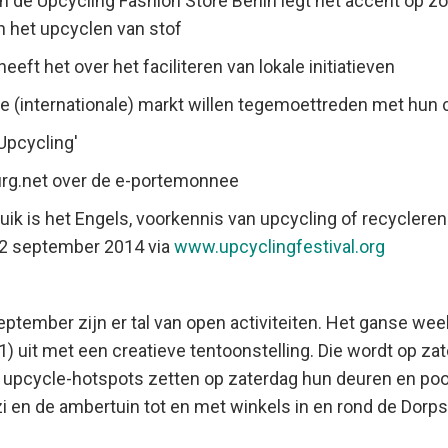
an de Upcycling Fashion Store Berlin legt het accent op z
 het upcyclen van stof
eft het over het faciliteren van lokale initiatieven
de (internationale) markt willen tegemoettreden met hun 
 Upcycling'
urg.net over de e-portemonnee
ik is het Engels, voorkennis van upcycling of recycleren 
 12 september 2014 via
www.upcyclingfestival.org
ptember zijn er tal van open activiteiten. Het ganse wee
 uit met een creatieve tentoonstelling. Die wordt op za
upcycle-hotspots zetten op zaterdag hun deuren en poo
zi en de ambertuin tot en met winkels in en rond de Dorps