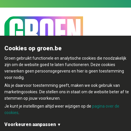
Cookies op groen.be
Groen gebruikt functionele en analytische cookies die noodzakelijk
zijn om de website goed te laten functioneren. Deze cookies
Mijn Groen
verwerken geen persoonsgegevens en hier is geen toestemming
voor nodig.
Als je daarvoor toestemming geeft, maken we ook gebruik van
marketingcookies. Die stellen ons in staat om de website beter af te
© Copyright Groen 2026 | Gemaakt met
NationBuilder
|
stemmen op jouw voorkeuren.
Gebouwd door
Tectonica
Je kunt je instellingen altijd weer wijzigen op de
pagina over de
Contact
Privacybeleid
cookies
.
Voorkeuren aanpassen