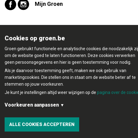
Mijn Groen
Cookies op groen.be
© Copyright Groen 2026 | Gemaakt met
NationBuilder
|
Gebouwd door
Tectonica
Groen gebruikt functionele en analytische cookies die noodzakelijk zi
Contact
Privacybeleid
om de website goed te laten functioneren. Deze cookies verwerken
geen persoonsgegevens en hier is geen toestemming voor nodig.
Als je daarvoor toestemming geeft, maken we ook gebruik van
marketingcookies. Die stellen ons in staat om de website beter af te
stemmen op jouw voorkeuren.
Je kunt je instellingen altijd weer wijzigen op de
pagina over de cooki
Voorkeuren aanpassen
Functionele en analytische cookies:
ALLE COOKIES ACCEPTEREN
Marketingcookies: