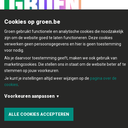
Cookies op groen.be
Groen gebruikt functionele en analytische cookies die noodzakelijk
Mijn Groen
zijn om de website goed te laten functioneren. Deze cookies
verwerken geen persoonsgegevens en hier is geen toestemming
voor nodig.
Als je daarvoor toestemming geeft, maken we ook gebruik van
marketingcookies. Die stellen ons in staat om de website beter af te
© Copyright Groen 2026 | Gemaakt met
NationBuilder
|
stemmen op jouw voorkeuren.
Gebouwd door
Tectonica
Je kunt je instellingen altijd weer wijzigen op de
pagina over de
Contact
Privacybeleid
cookies
.
Voorkeuren aanpassen
Functionele en analytische cookies:
ALLE COOKIES ACCEPTEREN
Marketingcookies: