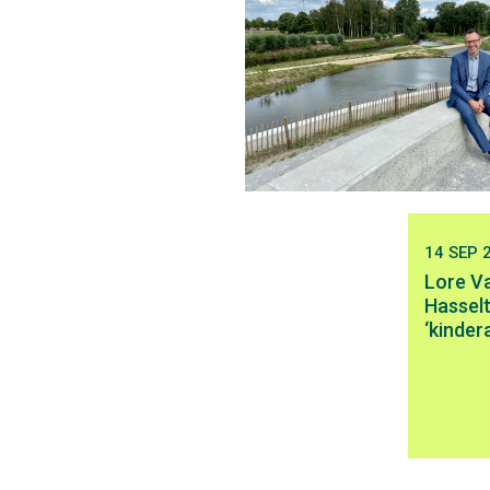
14 SEP 
Lore Va
Hassel
‘kinde