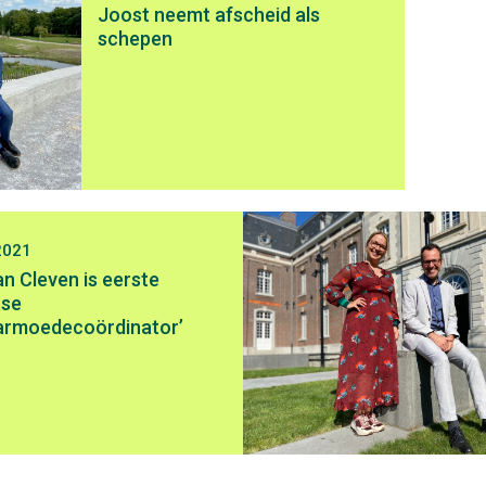
Joost neemt afscheid als
schepen
2021
n Cleven is eerste
tse
rarmoedecoördinator’