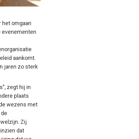
er het omgaan
jke evenementen
enorganisatie
beleid aankomt.
 jaren zo sterk
”, zegt hij in
ndere plaats
ende wezens met
 de
elzijn. Zij
inzien dat