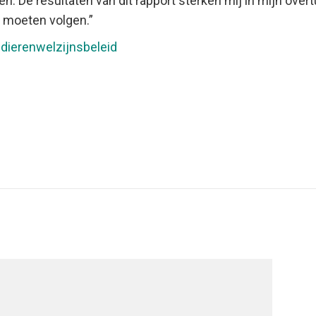
en. De resultaten van dit rapport sterken mij in mijn over
 moeten volgen.”
 dierenwelzijnsbeleid