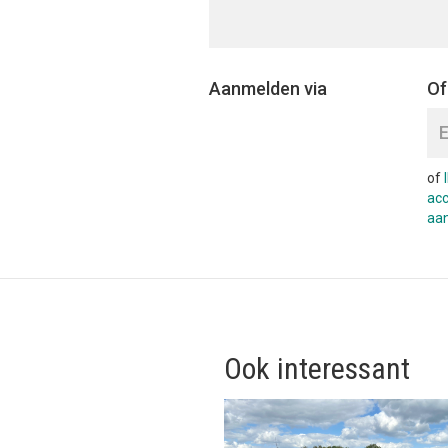
Aanmelden via
Of
of
ac
aa
Ook interessant