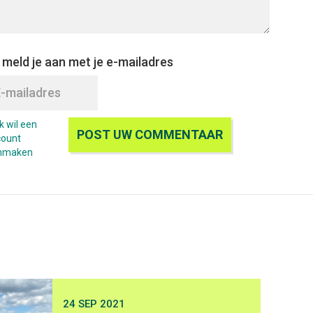
 meld je aan met je e-mailadres
Ik wil een
count
nmaken
24 SEP 2021