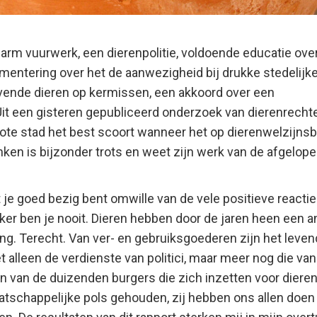
sarm vuurwerk, een dierenpolitie, voldoende educatie ov
lementering over het de aanwezigheid bij drukke stedeli
vende dieren op kermissen, een akkoord over een
 Uit een gisteren gepubliceerd onderzoek van dierenrecht
grote stad het best scoort wanneer het op dierenwelzijns
n is bijzonder trots en weet zijn werk van de afgelopen
t je goed bezig bent omwille van de vele positieve reacties
ker ben je nooit. Dieren hebben door de jaren heen een a
ng. Terecht. Van ver- en gebruiksgoederen zijn het lev
t alleen de verdienste van politici, maar meer nog die van
 van de duizenden burgers die zich inzetten voor dierenw
tschappelijke pols gehouden, zij hebben ons allen doen 