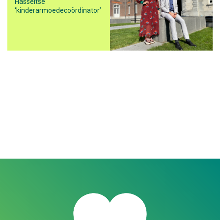
Hasseltse
‘kinderarmoedecoördinator’