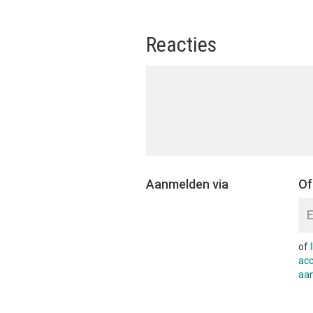
Reacties
Aanmelden via
Of
of
ac
aa