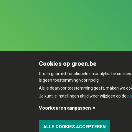
Cookies op groen.be
Groen gebruikt functionele en analytische cookie
is geen toestemming voor nodig.
Als je daarvoor toestemming geeft, maken we ook 
Je kunt je instellingen altijd weer wijzigen op de
pa
Voorkeuren aanpassen
Functionele en analytische cookies:
© Copyright Groen 2026 | Gemaakt met
Nat
ALLE COOKIES ACCEPTEREN
Marketingcookies: