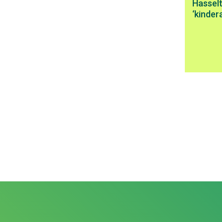
Hassel
‘kinde