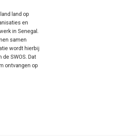
 land land op
anisaties en
werk in Senegal.
nemen samen
tie wordt hierbij
an de SWOS. Dat
em ontvangen op