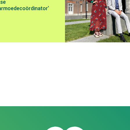
tse
rarmoedecoördinator’