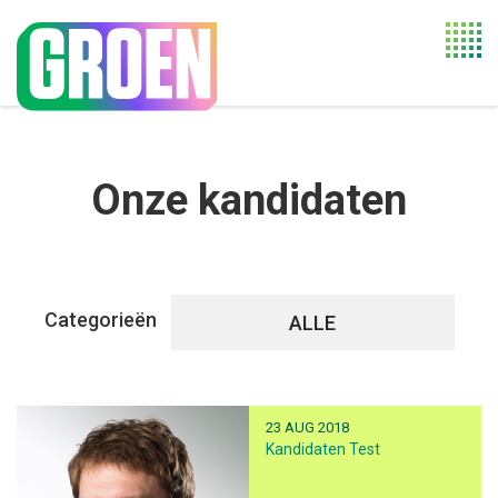
Togg
navi
Onze kandidaten
Categorieën
ALLE
23 AUG 2018
Kandidaten Test