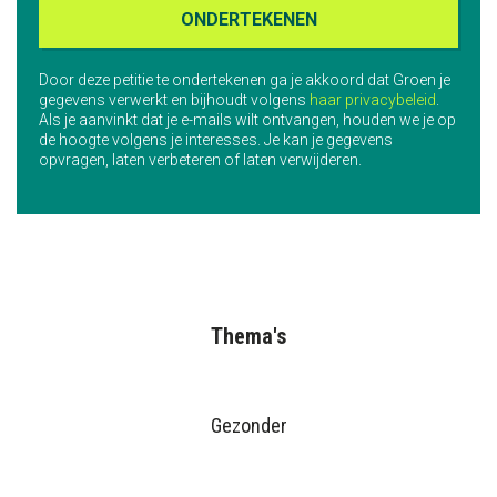
Door deze petitie te ondertekenen ga je akkoord dat Groen je
gegevens verwerkt en bijhoudt volgens
haar privacybeleid
.
Als je aanvinkt dat je e-mails wilt ontvangen, houden we je op
de hoogte volgens je interesses. Je kan je gegevens
opvragen, laten verbeteren of laten verwijderen.
Thema's
Gezonder