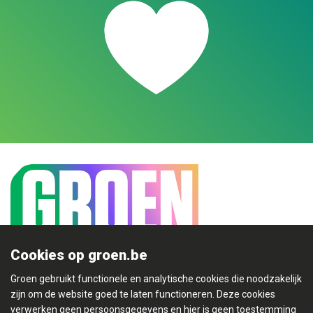
Cookies op groen.be
Groen gebruikt functionele en analytische cookies die noodzakelijk
Mijn Groen
zijn om de website goed te laten functioneren. Deze cookies
verwerken geen persoonsgegevens en hier is geen toestemming