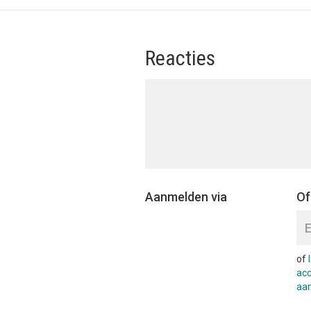
Reacties
Aanmelden via
Of
of
ac
aa