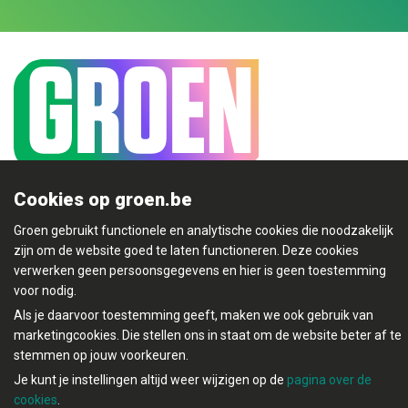
Cookies op groen.be
Mijn Groen
Groen gebruikt functionele en analytische cookies die noodzakelijk
zijn om de website goed te laten functioneren. Deze cookies
verwerken geen persoonsgegevens en hier is geen toestemming
voor nodig.
© Copyright Groen 2026 | Gemaakt met
NationBuilder
|
Als je daarvoor toestemming geeft, maken we ook gebruik van
Gebouwd door
Tectonica
marketingcookies. Die stellen ons in staat om de website beter af te
Contact
stemmen op jouw voorkeuren.
Privacybeleid
Je kunt je instellingen altijd weer wijzigen op de
pagina over de
cookies
.