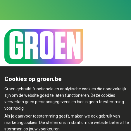
Cookies op groen.be
Mijn Groen
Groen gebruikt functionele en analytische cookies die noodzakelijk
zijn om de website goed te laten functioneren. Deze cookies
verwerken geen persoonsgegevens en hier is geen toestemming
voor nodig.
© Copyright Groen 2026 | Gemaakt met
NationBuilder
|
Gebouwd door
Tectonica
Als je daarvoor toestemming geeft, maken we ook gebruik van
marketingcookies. Die stellen ons in staat om de website beter af te
Contact
Privacybeleid
stemmen op jouw voorkeuren.