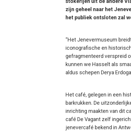
stokerijen uit de andere Vl
zijn geheel naar het Jenev
het publiek ontsloten zal 
“
Het Jenevermuseum breidt z
iconografische en historisch
gefragmenteerd verspreid ov
kunnen we Hasselt als smaa
aldus schepen Derya Erdoga
Het café, gelegen in een hi
barkrukken. De uitzonderlij
inrichting maakten van dit 
café De Vagant zelf ingerich
jenevercafé bekend in Antwe