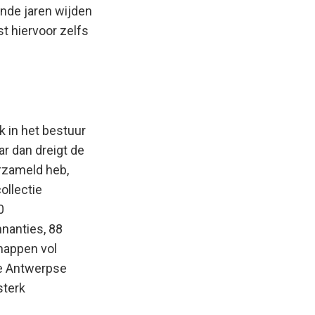
ende jaren wijden
t hiervoor zelfs
k in het bestuur
ar dan dreigt de
erzameld heb,
ollectie
0
nnanties, 88
 mappen vol
re Antwerpse
sterk