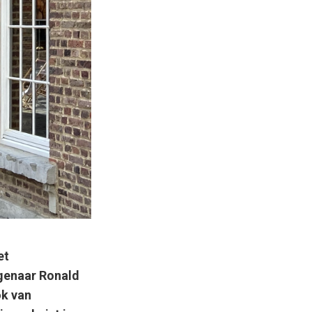
et
igenaar Ronald
ok van