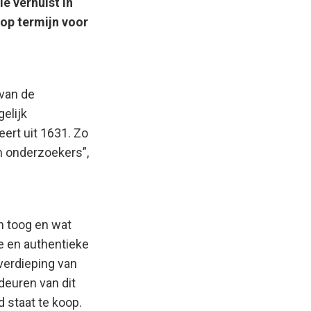
e verhuist in
op termijn voor
rvan de
elijk
ert uit 1631. Zo
n onderzoekers”,
n toog en wat
e en authentieke
verdieping van
deuren van dit
 staat te koop.