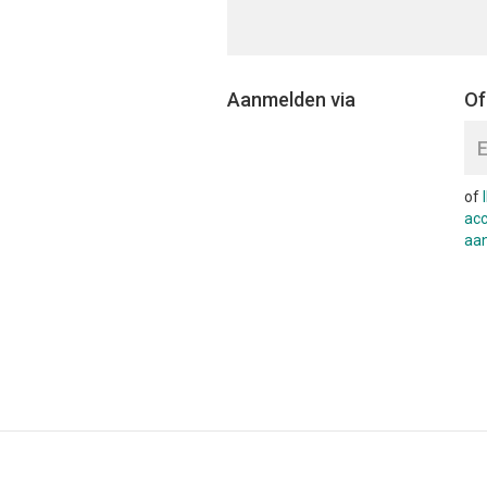
Aanmelden via
Of
of
ac
aa