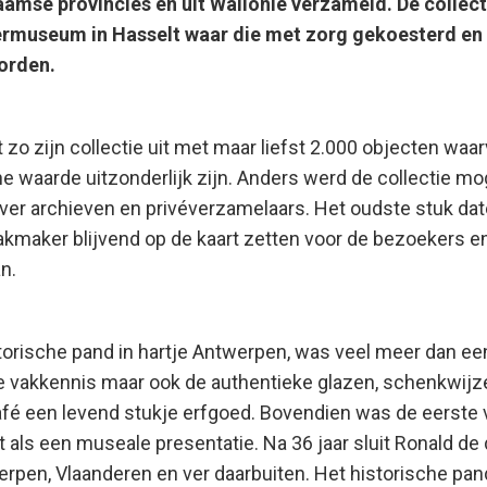
aamse provincies en uit Wallonië verzameld. De collecti
ermuseum in Hasselt waar die met zorg gekoesterd en 
worden.
o zijn collectie uit met maar liefst 2.000 objecten waa
e waarde uitzonderlijk zijn. Anders werd de collectie mog
er archieven en privéverzamelaars. Het oudste stuk date
kmaker blijvend op de kaart zetten voor de bezoekers e
n.
storische pand in hartje Antwerpen, was veel meer dan ee
ke vakkennis maar ook de authentieke glazen, schenkwijz
café een levend stukje erfgoed. Bovendien was de eerste 
t als een museale presentatie. Na 36 jaar sluit Ronald de 
rpen, Vlaanderen en ver daarbuiten. Het historische pand