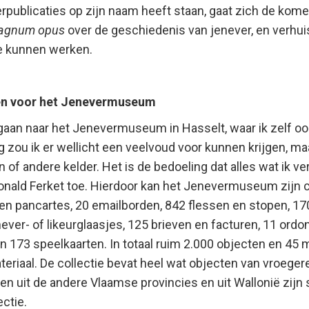
verpublicaties op zijn naam heeft staan, gaat zich de kom
agnum opus
over de geschiedenis van jenever, en verhuis
te kunnen werken.
ken voor het Jenevermuseum
 gaan naar het Jenevermuseum in Hasselt, waar ik zelf oo
ng zou ik er wellicht een veelvoud voor kunnen krijgen, ma
n of andere kelder. Het is de bedoeling dat alles wat ik v
 Ronald Ferket toe. Hierdoor kan het Jenevermuseum zijn c
 en pancartes, 20 emailborden, 842 flessen en stopen, 17
ver- of likeurglaasjes, 125 brieven en facturen, 11 ordo
 en 173 speelkaarten. In totaal ruim 2.000 objecten en 45
eriaal. De collectie bevat heel wat objecten van vroege
jen uit de andere Vlaamse provincies en uit Wallonië zijn 
ctie.