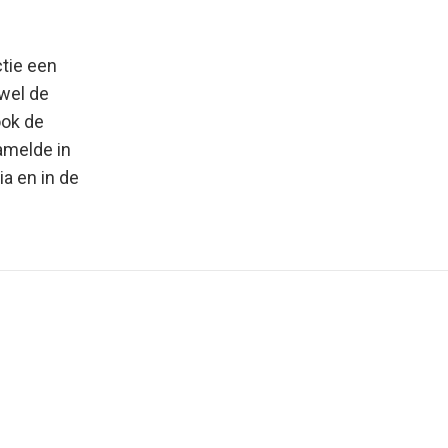
ctie een
owel de
ook de
amelde in
ia en in de