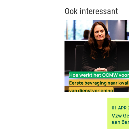
Ook interessant
01 APR 
Vzw Ge
aan Ba