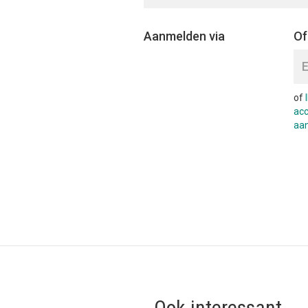
Aanmelden via
Of
of
ac
aa
Ook interessant