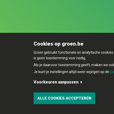
Cookies op groen.be
Groen gebruikt functionele en analytische cookie
is geen toestemming voor nodig.
Als je daarvoor toestemming geeft, maken we ook 
Je kunt je instellingen altijd weer wijzigen op de
pa
Voorkeuren aanpassen
Functionele en analytische cookies:
© Copyright Groen 2026 | Gemaakt met
Nat
ALLE COOKIES ACCEPTEREN
Marketingcookies: