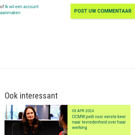
of
Ik wil een account
aanmaken
Ook interessant
03 APR 2024
OCMW peilt voor eerste keer
naar tevredenheid over haar
werking